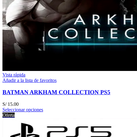
Vista rápida
Añadir a la lista de favoritos
BATMAN ARKHAM COLLECTION PS5
S/
15.00
Seleccionar opciones
Oferta