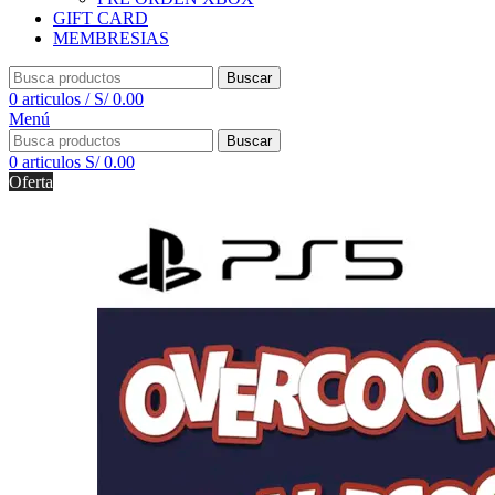
GIFT CARD
MEMBRESIAS
Buscar
0
articulos
/
S/
0.00
Menú
Buscar
0
articulos
S/
0.00
Oferta