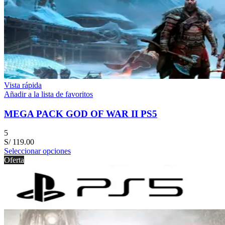
Vista rápida
Añadir a la lista de favoritos
MEGA PACK GOD OF WAR II PS5
5
S/
119.00
Seleccionar opciones
Oferta