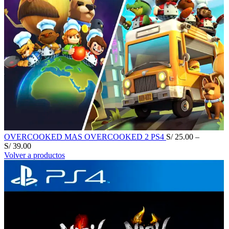
OVERCOOKED MAS OVERCOOKED 2 PS4
S/
25.00
–
S/
39.00
Volver a productos