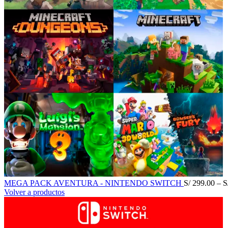
MEGA PACK AVENTURA - NINTENDO SWITCH
S/
299.00
–
S
Volver a productos