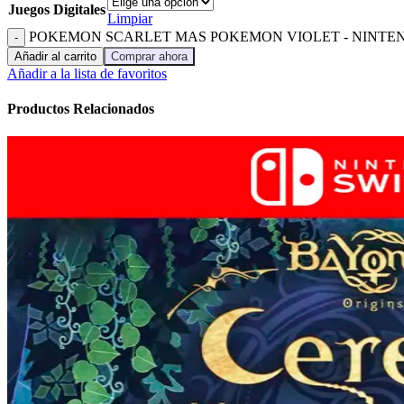
Juegos Digitales
Limpiar
POKEMON SCARLET MAS POKEMON VIOLET - NINTEND
Añadir al carrito
Comprar ahora
Añadir a la lista de favoritos
Productos Relacionados