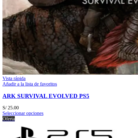
Vista rápida
Añadir a la lista de favoritos
ARK SURVIVAL EVOLVED PS5
S/
25.00
Seleccionar opciones
Oferta