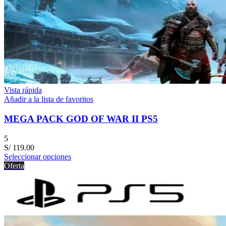
Vista rápida
Añadir a la lista de favoritos
MEGA PACK GOD OF WAR II PS5
5
S/
119.00
Seleccionar opciones
Oferta