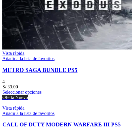
Vista rápida
Añadir a la lista de favoritos
METRO SAGA BUNDLE PS5
4
S/
39.00
Seleccionar opciones
Oferta
Nuevo
Vista rápida
Añadir a la lista de favoritos
CALL OF DUTY MODERN WARFARE III PS5