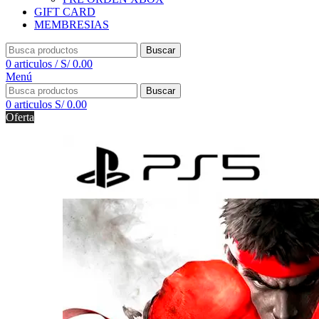
GIFT CARD
MEMBRESIAS
Buscar
0
articulos
/
S/
0.00
Menú
Buscar
0
articulos
S/
0.00
Oferta