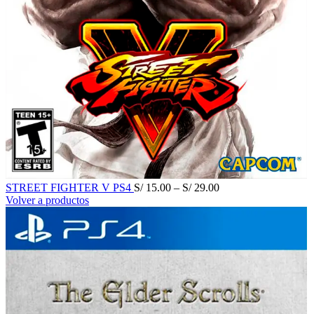
STREET FIGHTER V PS4
S/
15.00
–
S/
29.00
Volver a productos