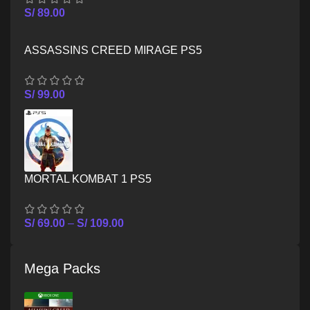
S/
89.00
ASSASSINS CREED MIRAGE PS5
S/
99.00
MORTAL KOMBAT 1 PS5
S/
69.00
–
S/
109.00
Mega Packs