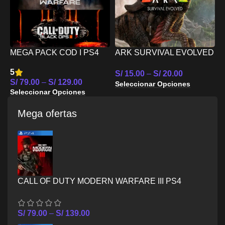
S
T
MEGA PACK COD I PS4
ARK SURVIVAL EVOLVED
S
N
PS4
5
S/
15.00
–
S/
20.00
S/
79.00
–
S/
129.00
Seleccionar Opciones
Seleccionar Opciones
Mega ofertas
CALL OF DUTY MODERN WARFARE III PS4
S/
79.00
–
S/
139.00