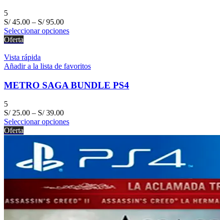
5
S/
45.00
–
S/
95.00
Seleccionar opciones
Oferta
Vista rápida
Añadir a la lista de favoritos
METRO SAGA BUNDLE PS4
5
S/
25.00
–
S/
39.00
Seleccionar opciones
Oferta