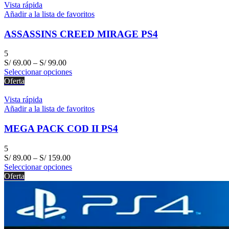
Vista rápida
Añadir a la lista de favoritos
ASSASSINS CREED MIRAGE PS4
5
S/
69.00
–
S/
99.00
Seleccionar opciones
Oferta
Vista rápida
Añadir a la lista de favoritos
MEGA PACK COD II PS4
5
S/
89.00
–
S/
159.00
Seleccionar opciones
Oferta