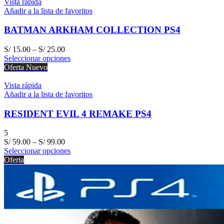
Vista rápida
Añadir a la lista de favoritos
BATMAN ARKHAM COLLECTION PS4
S/
15.00
–
S/
25.00
Seleccionar opciones
Oferta
Nuevo
Vista rápida
Añadir a la lista de favoritos
RESIDENT EVIL 4 REMAKE PS4
5
S/
59.00
–
S/
99.00
Seleccionar opciones
Oferta