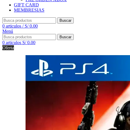
GIFT CARD
MEMBRESIAS
Buscar
0
articulos
/
S/
0.00
Menú
Buscar
0
articulos
S/
0.00
Oferta