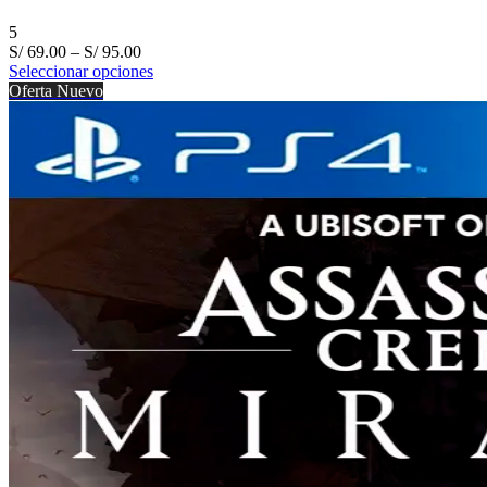
5
S/
69.00
–
S/
95.00
Seleccionar opciones
Oferta
Nuevo