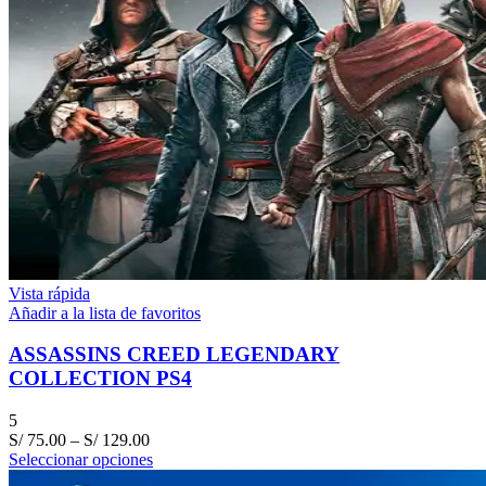
Vista rápida
Añadir a la lista de favoritos
ASSASSINS CREED LEGENDARY
COLLECTION PS4
5
S/
75.00
–
S/
129.00
Seleccionar opciones