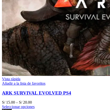
Vista rápida
Añadir a la lista de favoritos
ARK SURVIVAL EVOLVED PS4
S/
15.00
–
S/
20.00
Seleccionar opciones