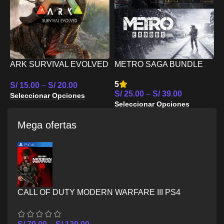
R
R
S
R
ARK SURVIVAL EVOLVED
METRO SAGA BUNDLE
S
PS4
PS4
5
S/
15.00
–
S/
20.00
S/
25.00
–
S/
39.00
Seleccionar Opciones
Seleccionar Opciones
Mega ofertas
CALL OF DUTY MODERN WARFARE III PS4