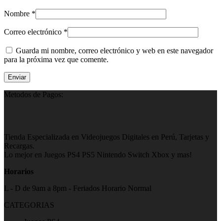
Nombre
*
Correo electrónico
*
Guarda mi nombre, correo electrónico y web en este navegador
para la próxima vez que comente.
Metodos de Pagos:
Tienda Especializada en Videojuegos Digitales en Perú, Tarjetas y
Recargas.
Lo mejor en Juegos PS4 PS5 Nintendo Switch Xbox y mas!
Horarios
L - D de 9am a 8pm - Feriados Horario Normal
CATEGORIAS