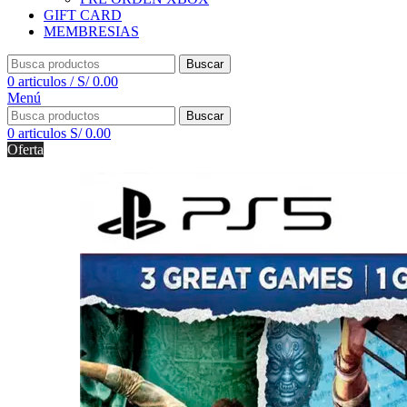
GIFT CARD
MEMBRESIAS
Buscar
0
articulos
/
S/
0.00
Menú
Buscar
0
articulos
S/
0.00
Oferta