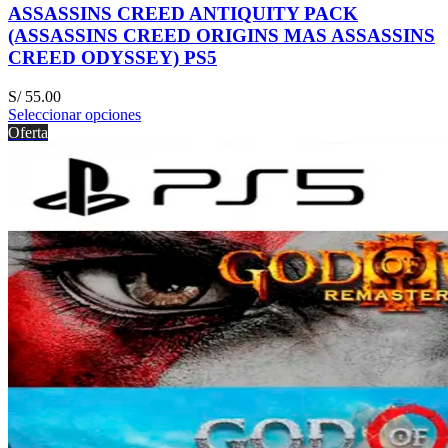
ASSASSINS CREED ANTIQUITY PACK
(ASSASSINS CREED ORIGINS MAS ASSASSINS
CREED ODYSSEY) PS5
S/
55.00
Seleccionar opciones
Oferta