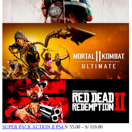
SUPER PACK ACTION II PS4
S/
55.00
–
S/
119.00