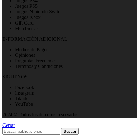
Juegos PS4
Juegos PS5
Juegos Nintendo Switch
Juegos Xbox
Gift Card
Membresias
INFORMACIÓN ADICIONAL
Medios de Pagos
Opiniones
Preguntas Frecuentes
Terminos y Condiciones
SIGUENOS
Facebook
Instagram
Tiktok
YouTube
2024 © Todos los derechos reservados
Cerrar
Buscar