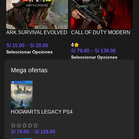
R
R
S
R
ARK SURVIVAL EVOLVED
CALL OF DUTY MODERN
S
PS4
WARFARE III PS4
4
S/
15.00
–
S/
20.00
S/
79.00
–
S/
139.00
Seleccionar Opciones
Seleccionar Opciones
Mega ofertas
HOGWARTS LEGACY PS4
S/
79.00
–
S/
119.00