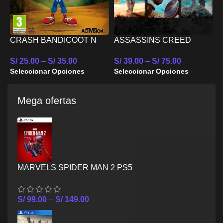
CRASH BANDICOOT N
ASSASSINS CREED
M
SANE TRILOGY PS4
MYTHOLOGY PACK PS4
4
S/
25.00
–
S/
35.00
S/
39.00
–
S/
75.00
S
Seleccionar Opciones
Seleccionar Opciones
S
Mega ofertas
MARVELS SPIDER MAN 2 PS5
S/
99.00
–
S/
149.00