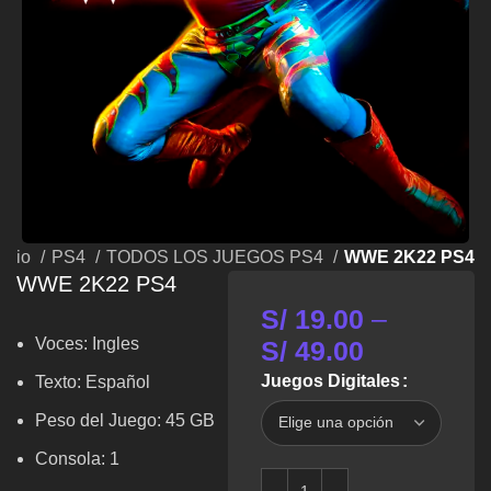
nicio
PS4
TODOS LOS JUEGOS PS4
WWE 2K22 PS4
WWE 2K22 PS4
S/
19.00
–
Voces:
Ingles
S/
49.00
Juegos Digitales
Texto: Español
Peso del Juego: 45 GB
Consola: 1