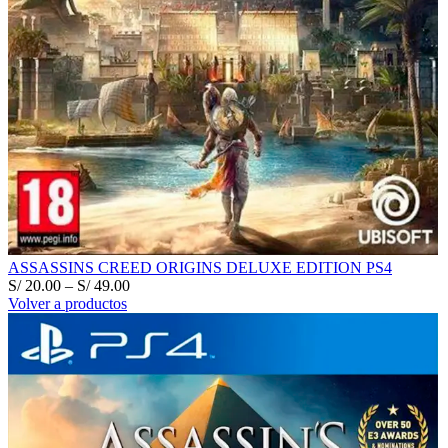
ASSASSINS CREED ORIGINS DELUXE EDITION PS4
S/
20.00
–
S/
49.00
Volver a productos