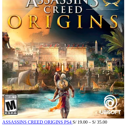
ASSASSINS CREED ORIGINS PS4
S/
19.00
–
S/
35.00