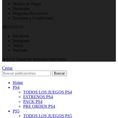
Medios de Pagos
Opiniones
Preguntas Frecuentes
Terminos y Condiciones
SIGUENOS
Facebook
Instagram
Tiktok
YouTube
2024 © Todos los derechos reservados
Cerrar
Buscar
Home
PS4
TODOS LOS JUEGOS PS4
ESTRENOS PS4
PACK PS4
PRE ORDEN PS4
PS5
TODOS LOS JUEGOS PS5