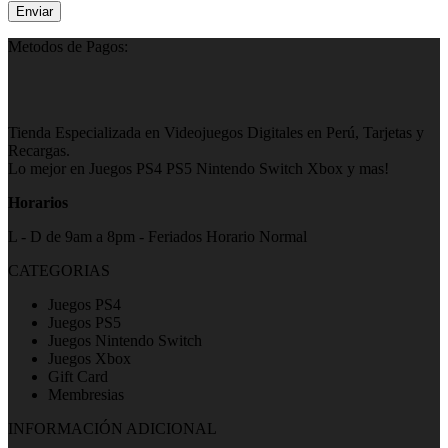
Metodos de Pagos:
Tienda Especializada en Videojuegos Digitales en Perú, Tarjetas y
Recargas.
Lo mejor en Juegos PS4 PS5 Nintendo Switch Xbox y mas!
Horarios
L - D de 9am a 8pm - Feriados Horario Normal
CATEGORIAS
Juegos PS4
Juegos PS5
Juegos Nintendo Switch
Juegos Xbox
Gift Card
Membresias
INFORMACIÓN ADICIONAL