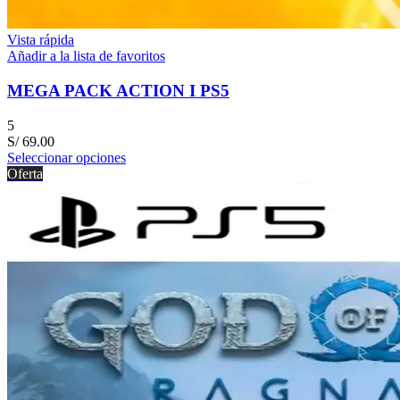
Vista rápida
Añadir a la lista de favoritos
MEGA PACK ACTION I PS5
5
S/
69.00
Seleccionar opciones
Oferta