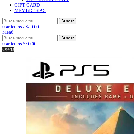
GIFT CARD
MEMBRESIAS
Buscar
0
articulos
/
S/
0.00
Menú
Buscar
0
articulos
S/
0.00
Oferta