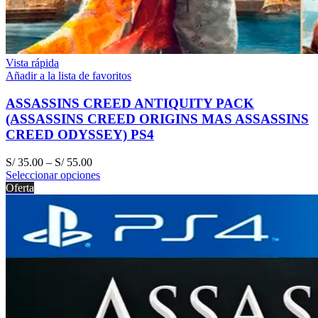
Vista rápida
Añadir a la lista de favoritos
ASSASSINS CREED ANTIQUITY PACK
(ASSASSINS CREED ORIGINS MAS ASSASSINS
CREED ODYSSEY) PS4
S/
35.00
–
S/
55.00
Seleccionar opciones
Oferta