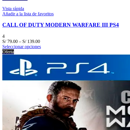
Vista rápida
Añadir a la lista de favoritos
CALL OF DUTY MODERN WARFARE III PS4
4
S/
79.00
–
S/
139.00
Seleccionar opciones
Oferta