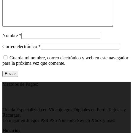
Nombre
*
Correo electrónico
*
Guarda mi nombre, correo electrónico y web en este navegador
para la próxima vez que comente.
Metodos de Pagos:
Tienda Especializada en Videojuegos Digitales en Perú, Tarjetas y
Recargas.
Lo mejor en Juegos PS4 PS5 Nintendo Switch Xbox y mas!
Horarios