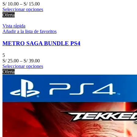
S/
10.00
–
S/
15.00
Seleccionar opciones
Oferta
Vista rápida
Añadir a la lista de favoritos
METRO SAGA BUNDLE PS4
5
S/
25.00
–
S/
39.00
Seleccionar opciones
Oferta