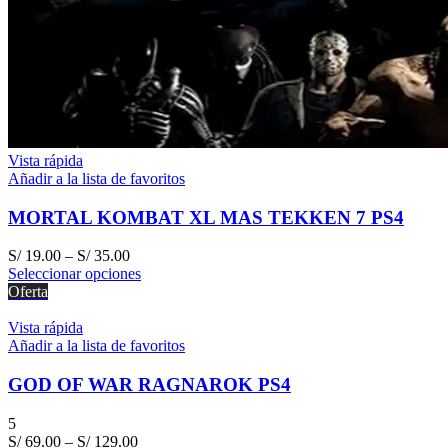
Vista rápida
Añadir a la lista de favoritos
MORTAL KOMBAT XL MAS TEKKEN 7 PS4
S/
19.00
–
S/
35.00
Seleccionar opciones
Oferta
Vista rápida
Añadir a la lista de favoritos
GOD OF WAR RAGNAROK PS4
5
S/
69.00
–
S/
129.00