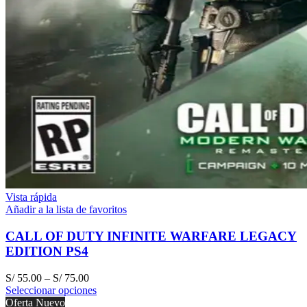
Vista rápida
Añadir a la lista de favoritos
CALL OF DUTY INFINITE WARFARE LEGACY
EDITION PS4
S/
55.00
–
S/
75.00
Seleccionar opciones
Oferta
Nuevo