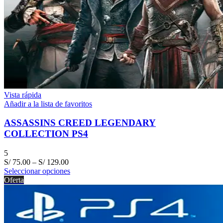
Vista rápida
Añadir a la lista de favoritos
ASSASSINS CREED LEGENDARY
COLLECTION PS4
5
S/
75.00
–
S/
129.00
Seleccionar opciones
Oferta