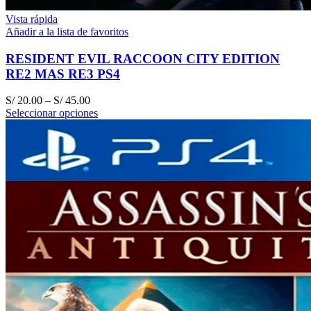
Vista rápida
Añadir a la lista de favoritos
RESIDENT EVIL RACCOON CITY EDITION
RE2 MAS RE3 PS4
S/
20.00
–
S/
45.00
Seleccionar opciones