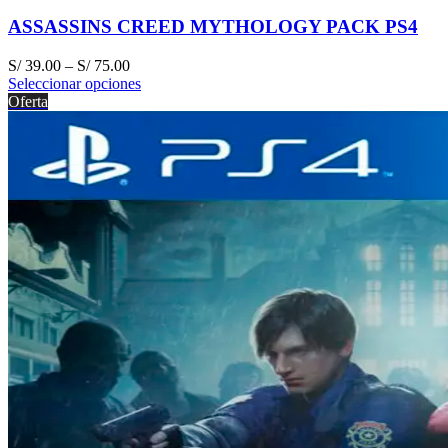
ASSASSINS CREED MYTHOLOGY PACK PS4
S/
39.00
–
S/
75.00
Seleccionar opciones
Oferta