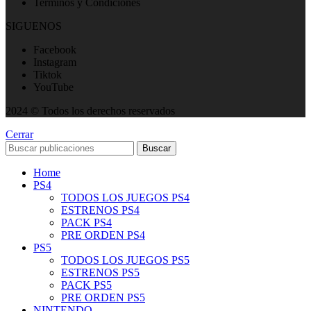
Terminos y Condiciones
SIGUENOS
Facebook
Instagram
Tiktok
YouTube
2024 © Todos los derechos reservados
Cerrar
Buscar
Home
PS4
TODOS LOS JUEGOS PS4
ESTRENOS PS4
PACK PS4
PRE ORDEN PS4
PS5
TODOS LOS JUEGOS PS5
ESTRENOS PS5
PACK PS5
PRE ORDEN PS5
NINTENDO