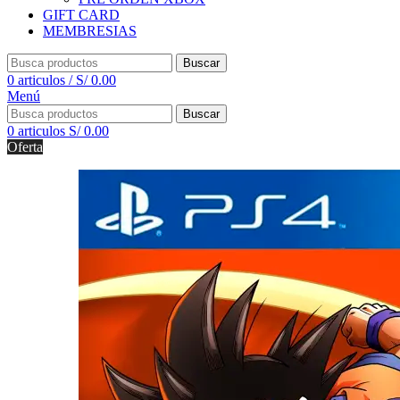
GIFT CARD
MEMBRESIAS
Buscar
0
articulos
/
S/
0.00
Menú
Buscar
0
articulos
S/
0.00
Oferta