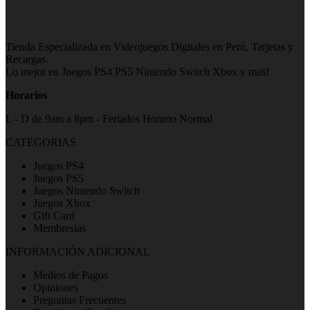
Tienda Especializada en Videojuegos Digitales en Perú, Tarjetas y
Recargas.
Lo mejor en Juegos PS4 PS5 Nintendo Switch Xbox y mas!
Horarios
L - D de 9am a 8pm - Feriados Horario Normal
CATEGORIAS
Juegos PS4
Juegos PS5
Juegos Nintendo Switch
Juegos Xbox
Gift Card
Membresias
INFORMACIÓN ADICIONAL
Medios de Pagos
Opiniones
Preguntas Frecuentes