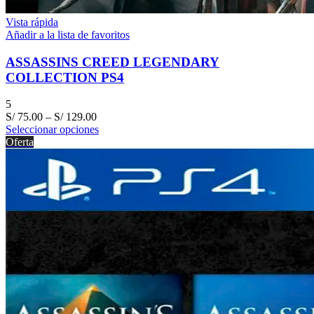
Vista rápida
Añadir a la lista de favoritos
ASSASSINS CREED LEGENDARY
COLLECTION PS4
5
S/
75.00
–
S/
129.00
Seleccionar opciones
Oferta