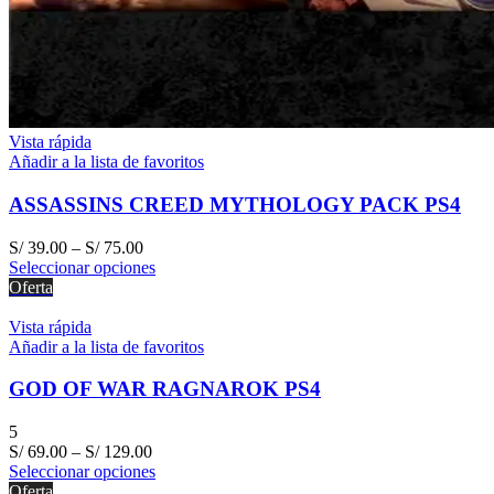
Vista rápida
Añadir a la lista de favoritos
ASSASSINS CREED MYTHOLOGY PACK PS4
S/
39.00
–
S/
75.00
Seleccionar opciones
Oferta
Vista rápida
Añadir a la lista de favoritos
GOD OF WAR RAGNAROK PS4
5
S/
69.00
–
S/
129.00
Seleccionar opciones
Oferta