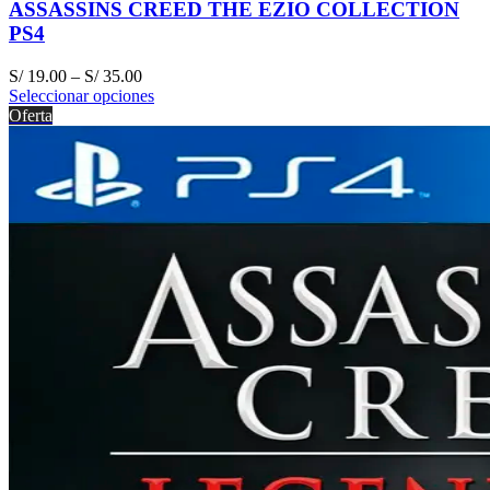
ASSASSINS CREED THE EZIO COLLECTION
PS4
S/
19.00
–
S/
35.00
Seleccionar opciones
Oferta