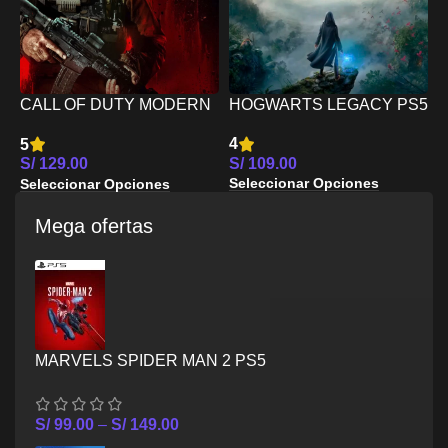
4
CALL OF DUTY MODERN
HOGWARTS LEGACY PS5
S
WARFARE III PS5
S
4
5
S/
109.00
S/
129.00
Seleccionar Opciones
Seleccionar Opciones
Mega ofertas
MARVELS SPIDER MAN 2 PS5
S/
99.00
–
S/
149.00