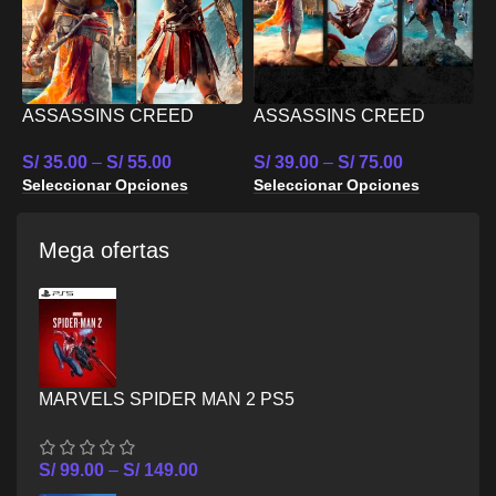
ASSASSINS CREED
ASSASSINS CREED
M
ANTIQUITY PACK
MYTHOLOGY PACK PS4
W
5
S/
35.00
–
S/
55.00
S/
39.00
–
S/
75.00
(ASSASSINS CREED
S
Seleccionar Opciones
Seleccionar Opciones
ORIGINS MAS
S
ASSASSINS CREED
ODYSSEY) PS4
Mega ofertas
MARVELS SPIDER MAN 2 PS5
S/
99.00
–
S/
149.00