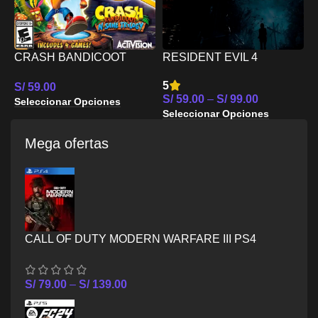
C
S
CRASH BANDICOOT
RESIDENT EVIL 4
S
BUNDLE N SANE
REMAKE PS5
5
S/
59.00
TRILOGY MAS CTR
S/
59.00
–
S/
99.00
Seleccionar Opciones
NITRO FUELED PS5
Seleccionar Opciones
Mega ofertas
CALL OF DUTY MODERN WARFARE III PS4
S/
79.00
–
S/
139.00