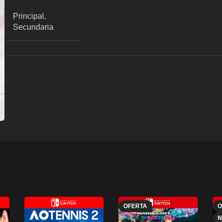
Principal,
Secundaria
OFERTA
O
N