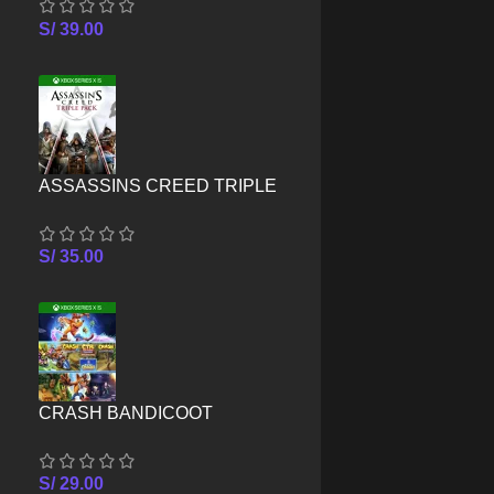
SERIES X/S
S/
39.00
ASSASSINS CREED TRIPLE
PACK – XBOX SERIES X/S
S/
35.00
CRASH BANDICOOT
CRASHIVERSARY BUNDLE –
XBOX SERIES X/S
S/
29.00