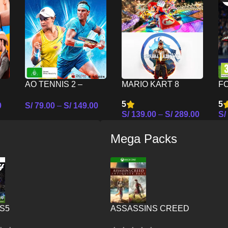
AO TENNIS 2 –
MARIO KART 8
FC
CH
NINTENDO SWITCH
DELUXE MAS
S
5
5
0
S/
79.00
–
S/
149.00
MORTAL KOMBAT 1
S/
139.00
–
S/
289.00
S/
es
Seleccionar Opciones
– NINTENDO
Seleccionar Opciones
Se
SWITCH
Mega Packs
PS5
ASSASSINS CREED
ANTIQUITY PACK – XBOX ON