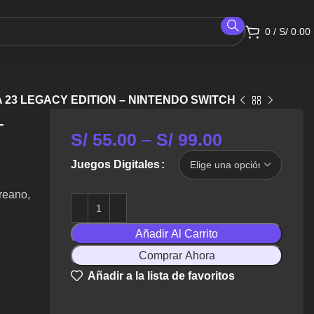
0
/
S/
0.00
A 23 LEGACY EDITION – NINTENDO SWITCH
–
S/
55.00
–
S/
99.00
Juegos Digitales
reano,
Añadir Al Carrito
Comprar Ahora
Añadir a la lista de favoritos