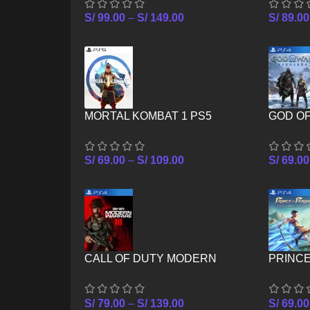
S/
99.00
–
S/
149.00
S/
89.00
MORTAL KOMBAT 1 PS5
GOD O
S/
69.00
–
S/
109.00
S/
69.00
CALL OF DUTY MODERN
PRINCE
WARFARE III PS4
CROWN
S/
79.00
–
S/
139.00
S/
69.00