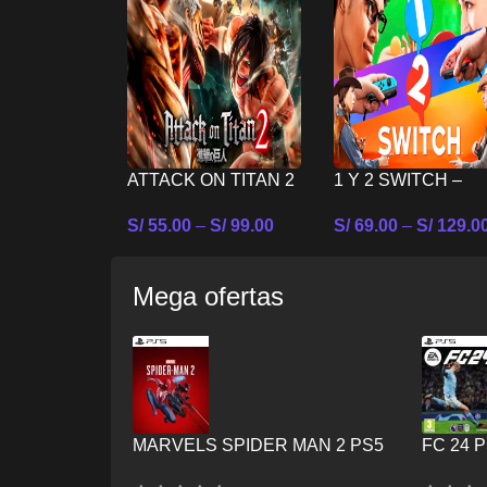
ATTACK ON TITAN 2
1 Y 2 SWITCH –
– NINTENDO
NINTENDO SWIT
S/
55.00
–
S/
99.00
S/
69.00
–
S/
129.0
SWITCH
Seleccionar Opciones
Seleccionar Opcion
Mega ofertas
MARVELS SPIDER MAN 2 PS5
FC 24 