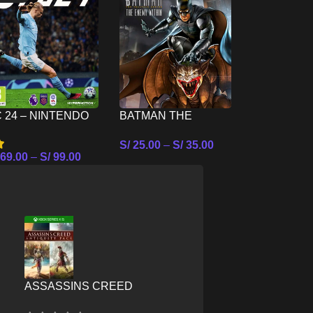
BIOSHOCK
REMASTER
S/
35.00
–
S
NINTENDO
 24 – NINTENDO
BATMAN THE
Seleccionar
WITCH
ENEMY WITHIN –
S/
25.00
–
S/
35.00
NINTENDO SWITCH
69.00
–
S/
99.00
Seleccionar Opciones
leccionar Opciones
ASSASSINS CREED
E
ANTIQUITY PACK – XBOX