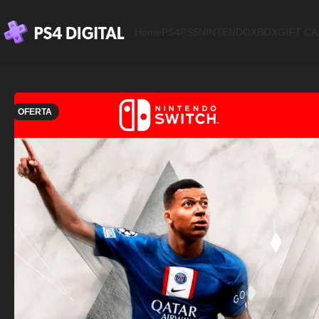
Home
PS4
PS5
NINTENDO
XBOX
GIFT C
OFERTA