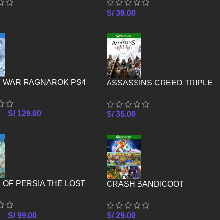
S/
39.00
F WAR RAGNAROK PS4
ASSASSINS CREED TRIPLE
PACK – XBOX ONE
–
S/
129.00
S/
35.00
 OF PERSIA THE LOST
CRASH BANDICOOT
 PS4
CRASHIVERSARY BUNDLE –
XBOX ONE
–
S/
99.00
S/
29.00