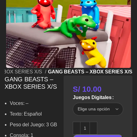
XBOX SERIES X/S
GANG BEASTS – XBOX SERIES X/S
GANG BEASTS –
XBOX SERIES X/S
S/
10.00
Juegos Digitales
Voces: –
Texto: Español
Peso del Juego: 3 GB
Consola: 1