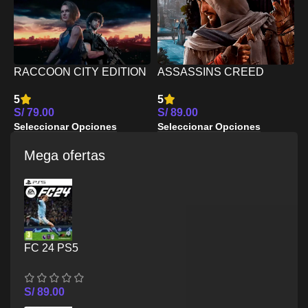
P
E
S
X
RACCOON CITY EDITION
ASSASSINS CREED
S
– XBOX SERIES X/S
MIRAGE – XBOX SERIES
5
5
X/S
S/
79.00
S/
89.00
Seleccionar Opciones
Seleccionar Opciones
Mega ofertas
FC 24 PS5
S/
89.00