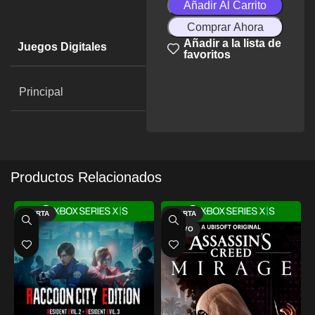
Añadir Al Carrito
Comprar Ahora
Añadir a la lista de
Juegos Digitales
favoritos
Principal
Productos Relacionados
OFERTA
OFERTA
NUEVO