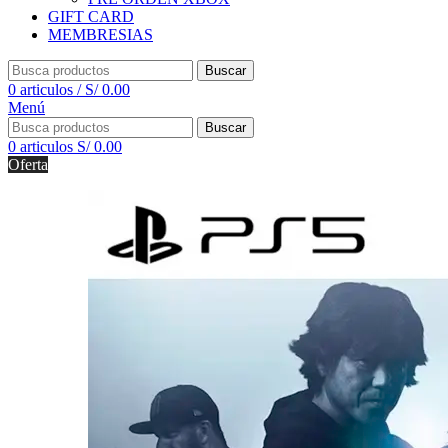
GIFT CARD
MEMBRESIAS
Buscar
0
articulos
/
S/
0.00
Menú
Buscar
0
articulos
S/
0.00
Oferta