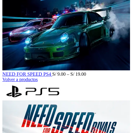
NEED FOR SPEED PS4
S/
9.00
–
S/
19.00
Volver a productos