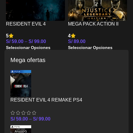
RESIDENT EVIL 4
MEGA PACK ACTION II
M
REMAKE PS5
PS5
5
5
4
S
S/
59.00
–
S/
99.00
S/
89.00
S
Seleccionar Opciones
Seleccionar Opciones
Mega ofertas
RESIDENT EVIL 4 REMAKE PS4
S/
59.00
–
S/
99.00