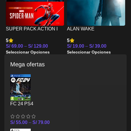
SUPER PACK ACTION I
ALAN WAKE
F
PS4
REMASTERED PS4
4
5
5
S
S/
69.00
–
S/
129.00
S/
19.00
–
S/
39.00
S
Seleccionar Opciones
Seleccionar Opciones
Mega ofertas
FC 24 PS4
S/
55.00
–
S/
79.00