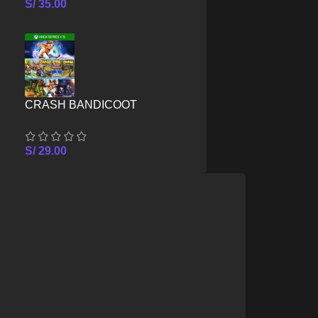
S/
35.00
CRASH BANDICOOT
CRASHIVERSARY BUNDLE –
XBOX SERIES X/S
S/
29.00