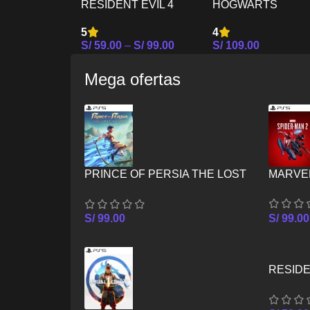
RESIDENT EVIL 4
HOGWARTS
REMAKE PS5
LEGACY PS5
5
4
S/
59.00
–
S/
99.00
S/
109.00
Seleccionar Opciones
Seleccionar Opcion
Mega ofertas
PRINCE OF PERSIA THE LOST
MARVEL
CROWN PS5
S/
99.00
S/
99.00
RESIDE
PS4