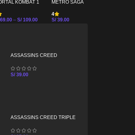
S/
15.00
ORTAL KOMBAT 1
METRO SAGA
Seleccionar
S5
BUNDLE PS5
4
69.00
–
S/
109.00
S/
39.00
leccionar Opciones
Seleccionar Opciones
ASSASSINS CREED
ANTIQUITY PACK – XBOX
SERIES X/S
S/
39.00
E
ASSASSINS CREED TRIPLE
PACK – XBOX SERIES X/S