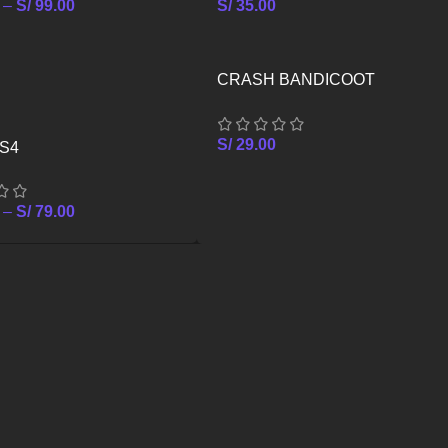
–
S/
99.00
S/
35.00
CRASH BANDICOOT
CRASHIVERSARY BUNDLE –
XBOX ONE
S/
29.00
PS4
–
S/
79.00