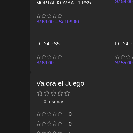
S/
59.00
MORTAL KOMBAT 1 PS5
S/
69.00
–
S/
109.00
FC 24 PS5
FC 24 
S/
89.00
S/
55.00
Valora el Juego
0 reseñas
0
0