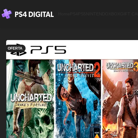
Home
PS4
PS5
NINTENDO
XBOX
GIFT C
OFERTA