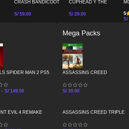
CRASH BANDICOOT
CUPHEAD Y THE
M
BUNDLE N SANE
DELICIOUS LAST
P
5
S/
59.00
S/
29.00
TRILOGY MAS CTR
COURSE PS5
S/
Seleccionar Opciones
Seleccionar Opciones
NITRO FUELED PS5
es
Se
Mega Packs
S SPIDER MAN 2 PS5
ASSASSINS CREED
ANTIQUITY PACK – XBOX ON
–
S/
149.00
S/
39.00
NT EVIL 4 REMAKE
ASSASSINS CREED TRIPLE
PACK – XBOX ONE