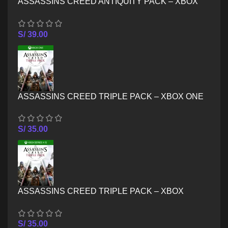
ASSASSINS CREED ANTIQUITY PACK – XBOX
SERIES X/S
S/
39.00
ASSASSINS CREED TRIPLE PACK – XBOX ONE
S/
35.00
ASSASSINS CREED TRIPLE PACK – XBOX
SERIES X/S
S/
35.00