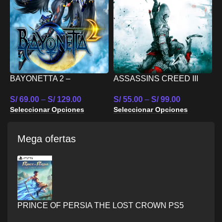
BAYONETTA 2 –
ASSASSINS CREED III
M
NINTENDO SWITCH
REMASTERED –
4
S/
69.00
–
S/
129.00
S/
55.00
–
S/
99.00
NINTENDO SWITCH
S
Seleccionar Opciones
Seleccionar Opciones
S
Mega ofertas
PRINCE OF PERSIA THE LOST CROWN PS5