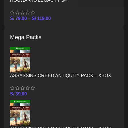
HOGWARTS LEGACY PS4
S/
79.00
–
S/
119.00
Mega Packs
ASSASSINS CREED ANTIQUITY PACK – XBOX
ONE
S/
39.00