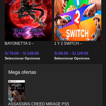
S
BAYONETTA 3 –
1 Y 2 SWITCH –
S
NINTENDO SWITCH
NINTENDO SWITCH
S/
79.00
–
S/
149.00
S/
69.00
–
S/
129.00
Seleccionar Opciones
Seleccionar Opciones
Mega ofertas
ASSASSINS CREED MIRAGE PS5