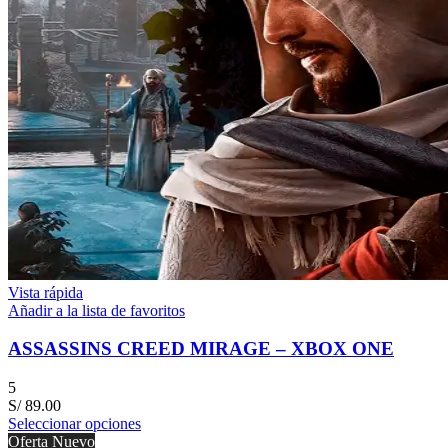
Vista rápida
Añadir a la lista de favoritos
ASSASSINS CREED MIRAGE – XBOX ONE
5
S/
89.00
Seleccionar opciones
Oferta
Nuevo