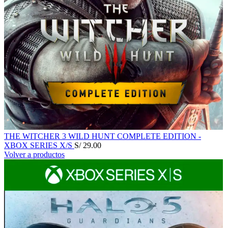
THE WITCHER 3 WILD HUNT COMPLETE EDITION -
XBOX SERIES X/S
S/
29.00
Volver a productos