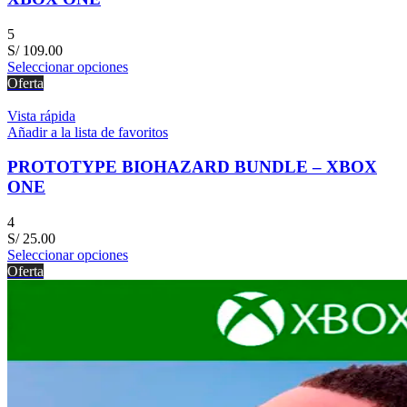
5
S/
109.00
Seleccionar opciones
Oferta
Vista rápida
Añadir a la lista de favoritos
PROTOTYPE BIOHAZARD BUNDLE – XBOX
ONE
4
S/
25.00
Seleccionar opciones
Oferta