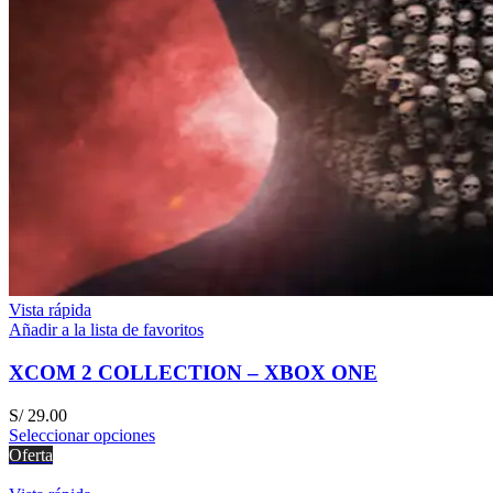
Vista rápida
Añadir a la lista de favoritos
XCOM 2 COLLECTION – XBOX ONE
S/
29.00
Seleccionar opciones
Oferta