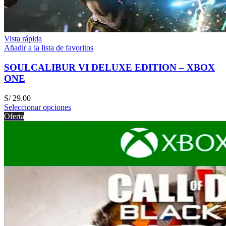
Vista rápida
Añadir a la lista de favoritos
SOULCALIBUR VI DELUXE EDITION – XBOX
ONE
S/
29.00
Seleccionar opciones
Oferta