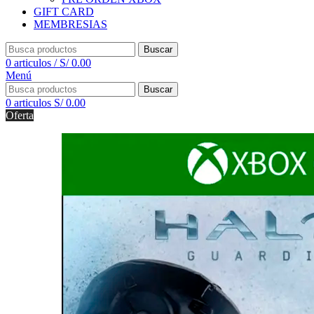
GIFT CARD
MEMBRESIAS
Buscar
0
articulos
/
S/
0.00
Menú
Buscar
0
articulos
S/
0.00
Oferta